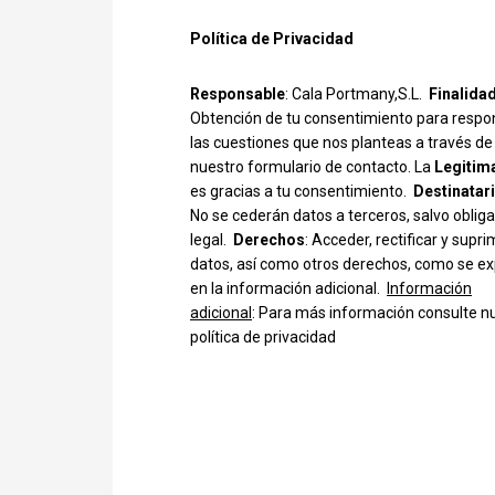
Política de Privacidad
Responsable
: Cala Portmany,S.L.
Finalida
Obtención de tu consentimiento para respo
las cuestiones que nos planteas a través de
nuestro formulario de contacto. La
Legitim
es gracias a tu consentimiento.
Destinatar
No se cederán datos a terceros, salvo oblig
legal.
Derechos
: Acceder, rectificar y suprim
datos, así como otros derechos, como se ex
en la información adicional.
Información
adicional
: Para más información consulte n
política de privacidad