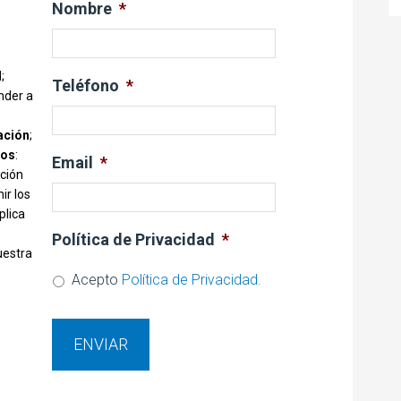
Nombre
*
d
;
Teléfono
*
nder a
ación
;
ios
:
Email
*
ación
ir los
plica
Política de Privacidad
*
uestra
Acepto
Política de Privacidad.